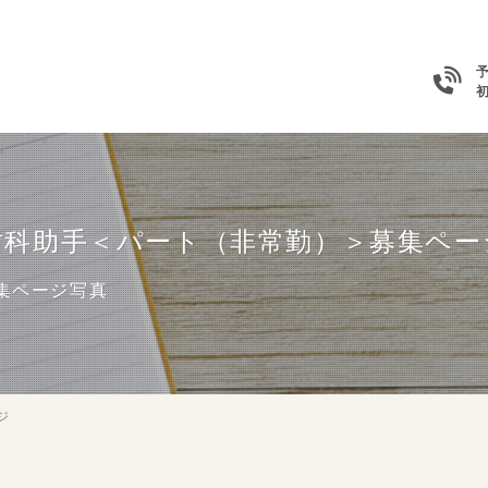
歯科助手＜パート（非常勤）＞募集ペー
集ページ写真
ジ