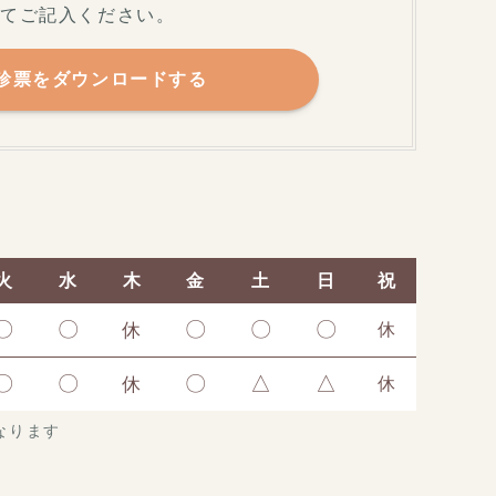
してご記入ください。
診票をダウンロードする
火
水
木
金
土
日
祝
〇
〇
〇
〇
〇
休
休
〇
〇
〇
△
△
休
休
となります